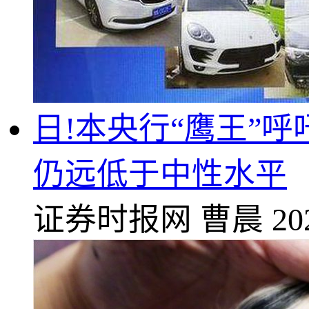
日!本央行“鹰王”
仍远低于中性水平
证券时报网
曹晨
20