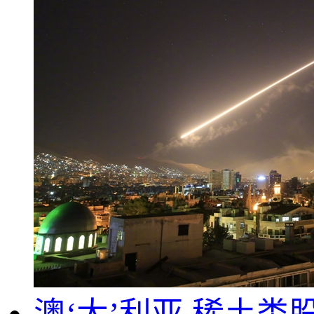
澳‘大’利亚,稀土