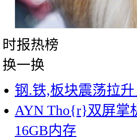
时报
热榜
换一换
钢.铁,板块震荡拉
AYN Tho{r}双屏
16GB内存