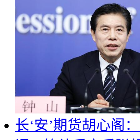
长‘安’期货胡心阁