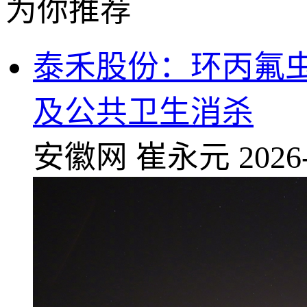
为你推荐
泰禾股份：环丙氟虫
及公共卫生消杀
安徽网
崔永元
2026