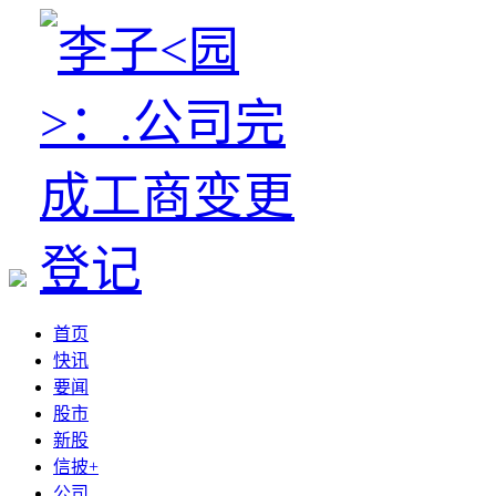
首页
快讯
要闻
股市
新股
信披+
公司