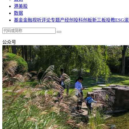
港美股
数据
基金
金融
视听
评论
专题
产经
创投
科创板
新三板
投教
ESG
滚
公众号