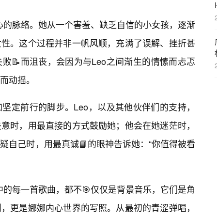
核心的脉络。她从一个害羞、缺乏自信的小女孩，逐渐
女性。这个过程并非一帆风顺，充满了误解、挫折甚
败📝而沮丧，会因为与Leo之间渐生的情愫而忐忑
而动摇。
加坚定前行的脚步。Leo，以及其他伙伴们的支持，
失意时，用最直接的方式鼓励她；他会在她迷茫时，
疑自己时，用最真诚📘的眼神告诉她：“你值得被看
中的每一首歌曲，都不🎯仅仅是背景音乐，它们是角
剂，更是娜娜内心世界的写照。从最初的青涩弹唱，