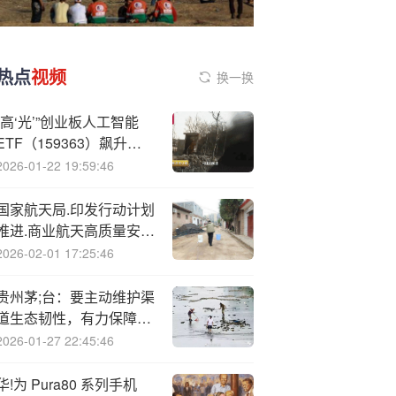
热点
视频
换一换
“高‘光’”创业板人工智能
ETF（159363）飙升近
7%！阿里巴巴对标谷歌
2026-01-22 19:59:46
叙事？百亿港股互联网
ETF密集吸金
国家航天局.印发行动计划
推进.商业航天高质量安全
发展
2026-02-01 17:25:46
贵州茅;台：要主动维护渠
道生态韧性，有力保障渠
道体系的良性协同和市场
2026-01-27 22:45:46
的总体平稳
华!为 Pura80 系列手机