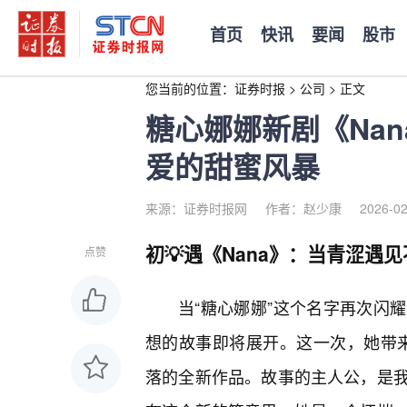
首页
快讯
要闻
股市
您当前的位置：
证券时报
>
公司
>
正文
糖心娜娜新剧《Na
爱的甜蜜风暴
来源：证券时报网
作者：赵少康
2026-02
初💡遇《Nana》：当青涩遇
点赞
当“糖心娜娜”这个名字再次闪
想的故事即将展开。这一次，她带来
落的全新作品。故事的主人公，是