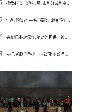
操盘必读：影响<股>市利好或利空消息_2025年11月20日_财经新闻
“<避>险资产”—名不副实 比特币在遭遇历史性平仓后难以重拾动力
德龙汇能披‘露’15笔对外担保，被担保公.司7家
先行.者股价重挫、小公司“不断涌入”，“数字币财库公司”模式走到“十字路口”